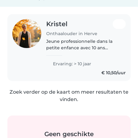
Kristel
Onthaalouder in Herve
Jeune professionnelle dans la
petite enfance avec 10 ans
d'expérience auprès d'enfants
d'âge scolaire et présentant des
Ervaring: > 10 jaar
besoins spécifiques (TDAH,
€ 10,50/uur
asthme, épilepsie, etc.).
Habituée..
Zoek verder op de kaart om meer resultaten te
vinden.
Geen geschikte