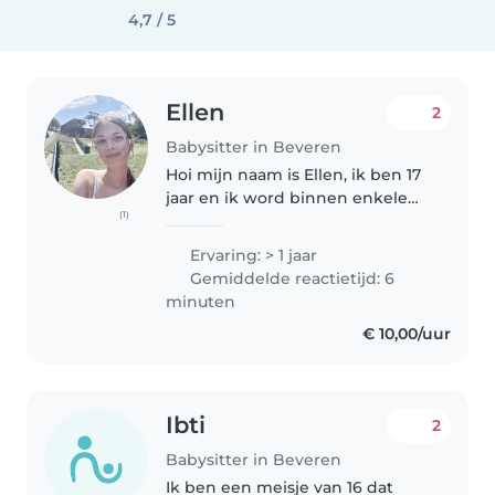
4,7 / 5
Ellen
2
Babysitter in Beveren
Hoi mijn naam is Ellen, ik ben 17
jaar en ik word binnen enkele
(1)
maanden 18. Ik ben een
betrouwbare oppas dat graag
Ervaring: > 1 jaar
een centje zou willen
Gemiddelde reactietijd: 6
bijverdienen! Ik heb ervaring
minuten
met kinderen,..
€ 10,00/uur
Ibti
2
Babysitter in Beveren
Ik ben een meisje van 16 dat