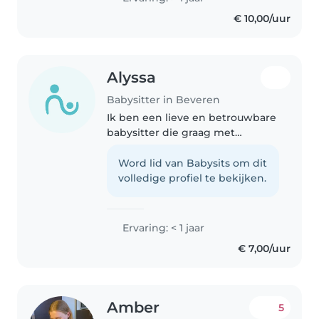
€ 10,00/uur
Alyssa
Babysitter in Beveren
Ik ben een lieve en betrouwbare
babysitter die graag met
kinderen werkt. Ik heb ervaring
met baby's, peuters en kleuters.
Word lid van Babysits om dit
Ik ben comfortabel met
volledige profiel te bekijken.
huisdieren, huishoudelijke taken
en..
Ervaring: < 1 jaar
€ 7,00/uur
Amber
5