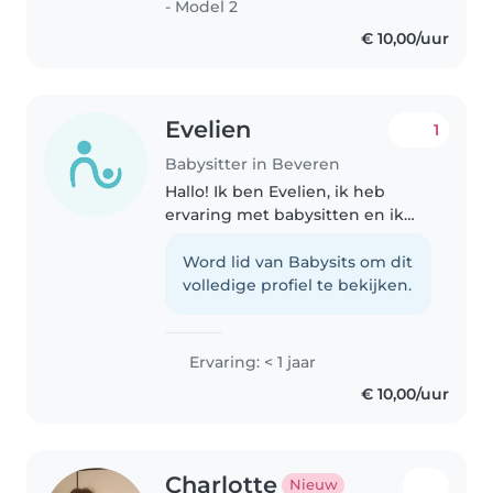
- Model 2
spelen,..
€ 10,00/uur
Evelien
1
Babysitter in Beveren
Hallo! Ik ben Evelien, ik heb
ervaring met babysitten en ik
zorgde vroeger al vaker voor
mijn jongere neefjes en nichtjes.
Word lid van Babysits om dit
Ik zit in het 4e middelbaar en ik
volledige profiel te bekijken.
studeer moderne talen
economie,..
Ervaring: < 1 jaar
€ 10,00/uur
Charlotte
Nieuw