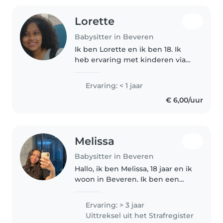
Lorette
Babysitter in Beveren
Ik ben Lorette en ik ben 18. Ik
heb ervaring met kinderen via
mijn broers. Ze zijn 6 en 8 jaar
oud. Ze zijn allebei autistisch, dus
Ervaring: < 1 jaar
de manier waarop ik met hen
€ 6,00/uur
omga is iets anders..
Melissa
Babysitter in Beveren
Hallo, ik ben Melissa, 18 jaar en ik
woon in Beveren. Ik ben een
zorgzame en geduldige persoon
en volg momenteel mijn
Ervaring: > 3 jaar
zevende jaar kinderzorg. Ik hou
Uittreksel uit het Strafregister
ervan om met kinderen te