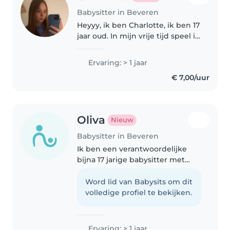
Babysitter in Beveren
Heyyy, ik ben Charlotte, ik ben 17
jaar oud. In mijn vrije tijd speel ik
volleybal en ga ik graag weg met
mijn vriendinnen. Ik geef al
Ervaring: > 1 jaar
enkele jaren sportkampjes aan
€ 7,00/uur
kinderen van 3-7jaar...
Oliva
Nieuw
Babysitter in Beveren
Ik ben een verantwoordelijke
bijna 17 jarige babysitter met
ruim een jaar ervaring bij baby's,
peuters en kleuters. Ik speel
Word lid van Babysits om dit
graag spelletjes, voorlees en doe
volledige profiel te bekijken.
knutsel- en muziekactiviteiten...
Ervaring: > 1 jaar