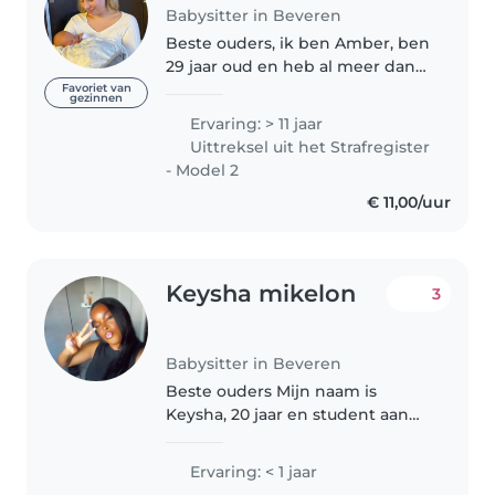
Babysitter in Beveren
Beste ouders, ik ben Amber, ben
29 jaar oud en heb al meer dan
15 jaar ervaring als babysitter. Ik
Favoriet van
gezinnen
heb stages gelopen in de
Ervaring: > 11 jaar
kleuterschool, de lagere school
Uittreksel uit het Strafregister
en in het buitengewoon lager..
- Model 2
€ 11,00/uur
Keysha mikelon
3
Babysitter in Beveren
Beste ouders Mijn naam is
Keysha, 20 jaar en student aan
de Hogeschool AP Antwerpen
waar ik Biomedische
Ervaring: < 1 jaar
wetenschappen en chemie