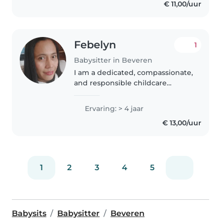
€ 11,00/uur
studeer. Ik ben iemand die heel
graag met kinderen..
Febelyn
1
Babysitter in Beveren
I am a dedicated, compassionate,
and responsible childcare
professional with over four years
of hands-on experience caring
Ervaring: > 4 jaar
for children of various ages.
€ 13,00/uur
Throughout my career, I have..
1
2
3
4
5
Babysits
Babysitter
Beveren