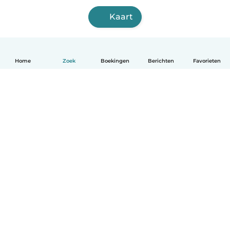
Kaart
Home
Zoek
Boekingen
Berichten
Favorieten
Nederlands
Hoe het werkt
Help
Voorwaarden & Privacy
Tarieven
Bedrijfsgegevens
Babysits for Work
Community standaarden