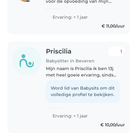
voor de opvoeding van mijn
kinderen plus thuisonderwijs en
oppas peuter drie maand part
Ervaring: < 1 jaar
time. Mijn kinderen wonen
€ 11,00/uur
zelfstandig. Sta volledig ter
beschikking..
Priscilia
1
Babysitter in Beveren
Mijn naam is Priscilia ik ben 13j
met heel goeie ervaring, sinds
mijn 10j moest ik oppassen op
mijn twee klein broertje en zusje
Word lid van Babysits om dit
sindsdien hou ik heel veel van
volledige profiel te bekijken.
kleine kindjes oppassen..
Ervaring: < 1 jaar
€ 10,00/uur