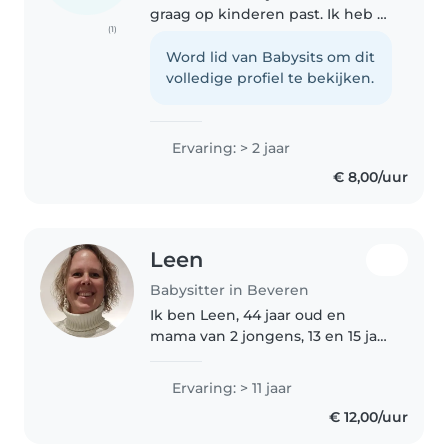
graag op kinderen past. Ik heb al
(1)
3 jaar ervaring met baby's,
peuters, kleuters en
Word lid van Babysits om dit
lagereschoolkinderen. Ik spreek
volledige profiel te bekijken.
Engels, Frans en Nederlands. Ik
ben..
Ervaring: > 2 jaar
€ 8,00/uur
Leen
Babysitter in Beveren
Ik ben Leen, 44 jaar oud en
mama van 2 jongens, 13 en 15 jaar
oud. Ik werk voltijds als
zorgleerkracht in het lager
Ervaring: > 11 jaar
onderwijs. Ik heb dus heel wat
€ 12,00/uur
ervaring met kinderen. Heel
mijn..