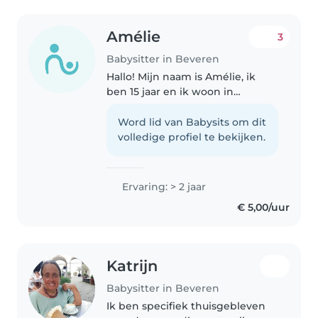
Amélie
3
Babysitter in Beveren
Hallo! Mijn naam is Amélie, ik
ben 15 jaar en ik woon in
Kruibeke. Ik heb zelf twee
jongere broers van 12 en 6 jaar
Word lid van Babysits om dit
en ook veel jongere nichtjes,
volledige profiel te bekijken.
waardoor ik het al goed gewoon
ben..
Ervaring: > 2 jaar
€ 5,00/uur
Katrijn
Babysitter in Beveren
Ik ben specifiek thuisgebleven