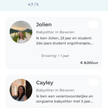
4,7 / 5
Jolien
Babysitter in Beveren
Ik ben Jolien, 23 jaar en student
2de jaars student ergotherapie.
Ik ben een rustig, zorgzaam en
verantwoordelijk persoon.
Ervaring: < 1 jaar
Netheid en opruimen staan bij
€ 8,00/uur
mij hoog in het vaandel. Graag..
Cayley
Babysitter in Beveren
Ik ben een verantwoordelijke en
zorgzame babysitter met 5 jaar
ervaring met kinderen van alle