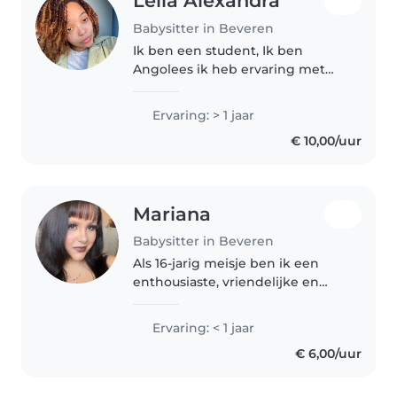
Leila Alexandra
Babysitter in Beveren
Ik ben een student, Ik ben
Angolees ik heb ervaring met
kinderen omdat ik als vrijwilliger
begeleider bij een kinderopvang
Ervaring: > 1 jaar
heb gewerkt in 4 vakanties ik
€ 10,00/uur
heb vier kleine broers, ik..
Mariana
Babysitter in Beveren
Als 16-jarig meisje ben ik een
enthousiaste, vriendelijke en
zorgzame babysitter. Hoewel ik
nog geen professionele ervaring
Ervaring: < 1 jaar
heb, heb ik veel ervaring met
€ 6,00/uur
het verzorgen van jongere..