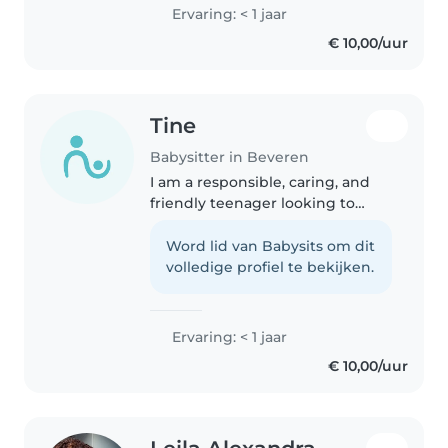
comfortabel met huisdieren,
Ervaring: < 1 jaar
huishoudelijke taken en
€ 10,00/uur
huiswerkbegeleiding. Mijn
sterktes liggen..
Tine
Babysitter in Beveren
I am a responsible, caring, and
friendly teenager looking to
start my journey in babysitting. I
have experience with babies,
Word lid van Babysits om dit
toddlers, and preschoolers and
volledige profiel te bekijken.
am comfortable with pets,..
Ervaring: < 1 jaar
€ 10,00/uur