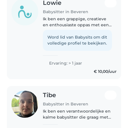
Lowie
Babysitter in Beveren
Ik ben een grappige, creatieve
en enthousiaste oppas met een
jaar ervaring in de
kinderopvang. Ik ben op mijn
Word lid van Babysits om dit
gemak met baby's, peuters,
volledige profiel te bekijken.
kleuters en
basisschoolleerlingen. Ik houd..
Ervaring: > 1 jaar
€ 10,00/uur
Tibe
Babysitter in Beveren
Ik ben een verantwoordelijke en
kalme babysitter die graag met
kinderen werkt. Ik ben