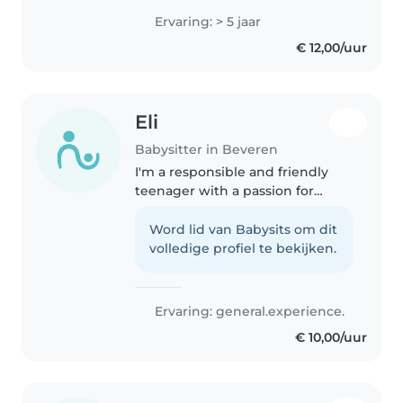
leeftijden. Ik kan goed overweg
Ervaring: > 5 jaar
met huisdieren en kan helpen
€ 12,00/uur
met koken en huiswerk. Ik..
Eli
Babysitter in Beveren
I'm a responsible and friendly
teenager with a passion for
working with children. I have
experience caring for grade-
Word lid van Babysits om dit
schoolers and teenagers
volledige profiel te bekijken.
through my scouts. Helping with
homework,..
Ervaring: general.experience.
€ 10,00/uur