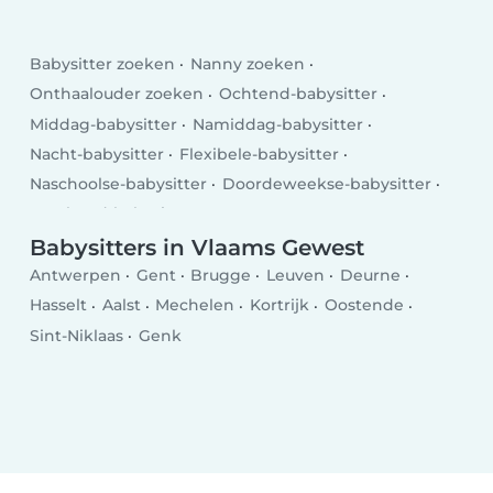
Babysitter zoeken
Nanny zoeken
Onthaalouder zoeken
Ochtend-babysitter
Middag-babysitter
Namiddag-babysitter
Nacht-babysitter
Flexibele-babysitter
Naschoolse-babysitter
Doordeweekse-babysitter
Weekend-babysitter
Babysitters in Vlaams Gewest
Antwerpen
Gent
Brugge
Leuven
Deurne
Hasselt
Aalst
Mechelen
Kortrijk
Oostende
Sint-Niklaas
Genk