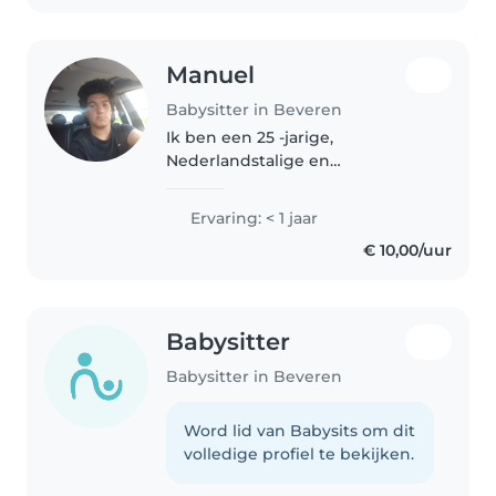
met kinderen..
Manuel
Babysitter in Beveren
Ik ben een 25 -jarige,
Nederlandstalige en
Portugeessprekende babysitter
met een rustige, grappige en
Ervaring: < 1 jaar
zorgzame persoonlijkheid.
€ 10,00/uur
Hoewel ik geen eerste hulp
certificaat heb, heb ik ervaring..
Babysitter
Babysitter in Beveren
Word lid van Babysits om dit
volledige profiel te bekijken.