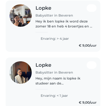
Lopke
Babysitter in Beveren
Hey ik ben lopke ik word deze
zomer 18 en heb 4 broertjes en 1
zusje. Vroeger heb ik altijd op
hun opgepast nu soms nog:) ik
Ervaring: > 4 jaar
ben een heel enthousiaste
€ 9,00/uur
creatieve persoon die van alles..
Lopke
Babysitter in Beveren
Hey, mijn naam is lopke ik
studeer aan de
examencommissie wat ervoor
zorgt dat ik veel vrije tijd heb. Ik
Ervaring: < 1 jaar
heb thuis zelf 4 broers en 1 zus
€ 9,00/uur
waardoor ik weet hoe ik goed