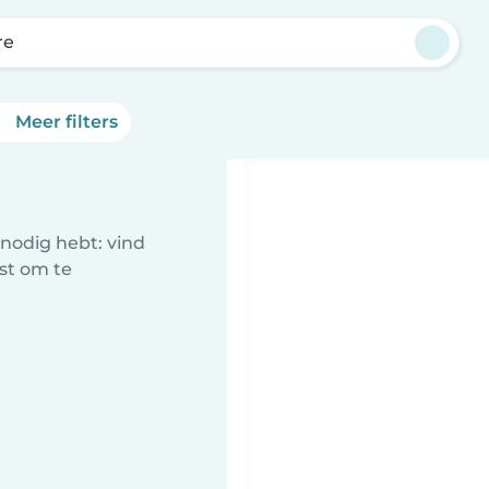
re
Meer filters
nodig hebt: vind
st om te