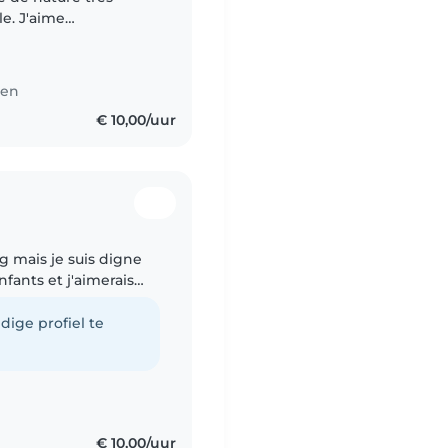
e. J'aime
ucoup d'expérience
s..
ten
€ 10,00/uur
g mais je suis digne
fants et j'aimerais
 avec eux pour
dige profiel te
€ 10,00/uur