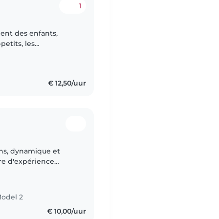
1
ment des enfants,
etits, les
une baby-sitter
€ 12,50/uur
ans, dynamique et
ore d'expérience
thousiasme et
Model 2
€ 10,00/uur