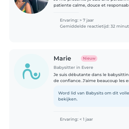
patiente calme, douce et responsabl
énormément les enfants et j'ai bea
dans la garde d'enfants. Je m'investi
Ervaring: > 7 jaar
Gemiddelde reactietijd: 32 minu
Marie
Nieuw
Babysitter in Evere
Je suis débutante dans le babysittin
de confiance. J'aime beaucoup les en
acquérir des premières expériences
m'aider plus tard..
Word lid van Babysits om dit volle
bekijken.
Ervaring: < 1 jaar