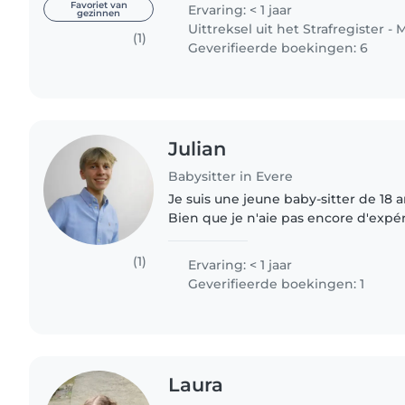
enseignante de l'enseignement..
Favoriet van
Ervaring: < 1 jaar
gezinnen
Uittreksel uit het Strafregister - 
(1)
Geverifieerde boekingen: 6
Julian
Babysitter in Evere
Je suis une jeune baby-sitter de 18 a
Bien que je n'aie pas encore d'expé
professionnelle, j'ai beaucoup d'exp
enfants de tous âges, des..
(1)
Ervaring: < 1 jaar
Geverifieerde boekingen: 1
Laura