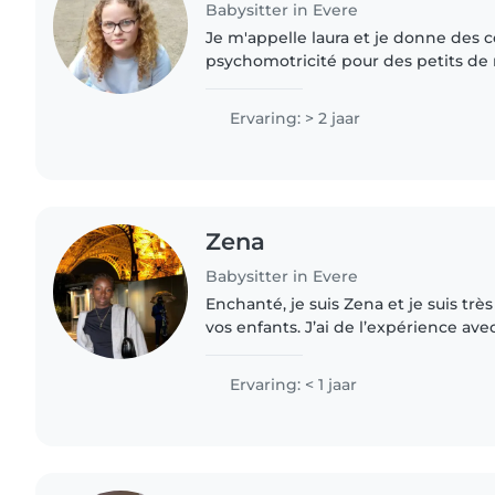
Babysitter in Evere
Je m'appelle laura et je donne des 
psychomotricité pour des petits de 
les enfants et je cherche des famil
baby-sitter pour garder..
Ervaring: > 2 jaar
Zena
Babysitter in Evere
Enchanté, je suis Zena et je suis trè
vos enfants. J’ai de l’expérience avec
disponible de lundi à vendredi de 15
bien..
Ervaring: < 1 jaar