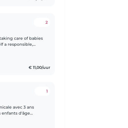
2
 taking care of babies
f a responsible,
reating a safe, happy,
€ 11,00/uur
1
micale avec 3 ans
s enfants d'âge
scents. Je parle