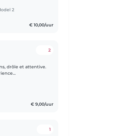
Model 2
€ 10,00/uur
2
ns, drôle et attentive.
rience
érience avec les
€ 9,00/uur
1