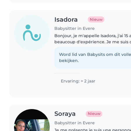
Isadora
Nieuw
Babysitter in Evere
Bonjour, je m'appelle Isadora, j'ai 15 
beaucoup d'expérience. Je me suis
frères et sœurs et des enfants de me
m'occuper des enfants,..
Word lid van Babysits om dit volle
bekijken.
Ervaring: > 2 jaar
Soraya
Nieuw
Babysitter in Evere
Je me présente je suis une personn