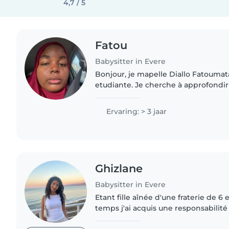
4,7 / 5
Fatou
Babysitter in Evere
Bonjour, je mapelle Diallo Fatoumata 
etudiante. Je cherche à approfond
dans la garde d’enfant. Je ne suis pa
eu affaire..
Ervaring: > 3 jaar
Ghizlane
Babysitter in Evere
Etant fille aînée d'une fraterie de 6 e
temps j'ai acquis une responsabilité
attention particulière envers les enfants. 