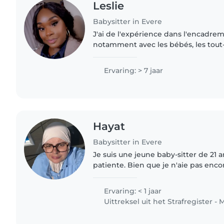
Leslie
Babysitter in Evere
J'ai de l'expérience dans l'encadre
notamment avec les bébés, les tout-p
préscolaires et les écoliers. Je suis 
responsable, patiente et attentive...
Ervaring: > 7 jaar
Hayat
Babysitter in Evere
Je suis une jeune baby-sitter de 21 
patiente. Bien que je n'aie pas enc
professionnelle, j'ai beaucoup d'en
d'expertise dans les activités..
Ervaring: < 1 jaar
Uittreksel uit het Strafregister - 