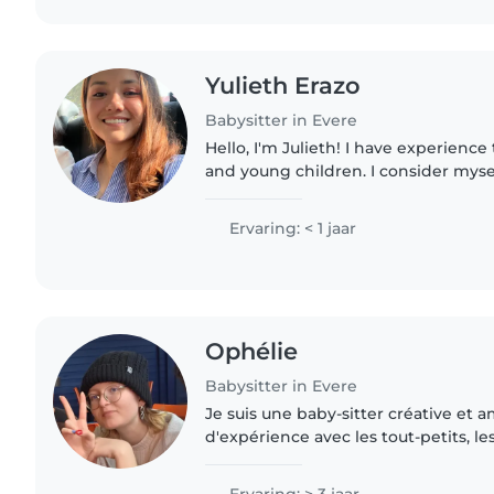
Yulieth Erazo
Babysitter in Evere
Hello, I'm Julieth! I have experience
and young children. I consider mysel
patient, and caring person. I enjoy c
and nurturing..
Ervaring: < 1 jaar
Ophélie
Babysitter in Evere
Je suis une baby-sitter créative et a
d'expérience avec les tout-petits, le
préscolaire, les écoliers et les adole
couramment français..
Ervaring: > 3 jaar