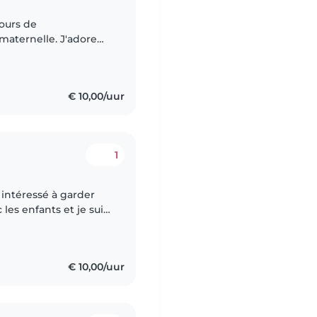
cours de
maternelle. J'adore
les qui cherchent une
€ 10,00/uur
1
s intéressé à garder
 les enfants et je suis
.45h à 17.30h. J’aime
€ 10,00/uur