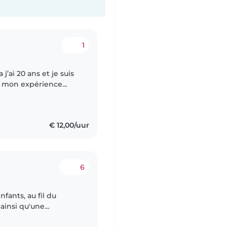
1
j’ai 20 ans et je suis
ir mon expérience
s débutante j’ai déjà
€ 12,00/uur
6
nfants, au fil du
 ainsi qu'une
Je suis