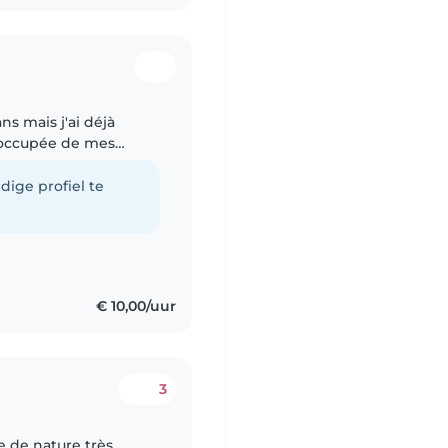
ans mais j'ai déjà
 occupée de mes
s voisins. J'aime
dige profiel te
€ 10,00/uur
3
e de nature très