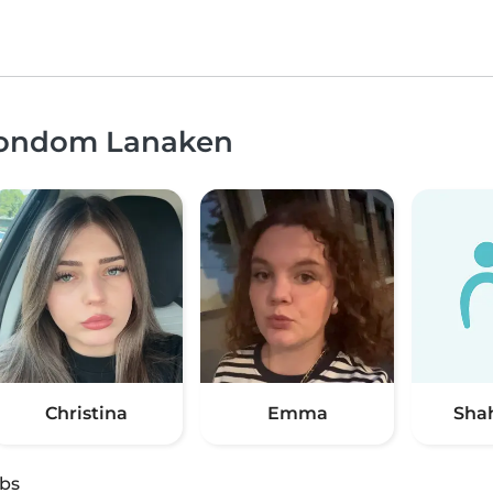
 rondom Lanaken
Christina
Emma
Sha
obs