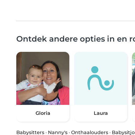
Ontdek andere opties in en
Gloria
Laura
Babysitters
·
Nanny's
·
Onthaalouders
·
Babysitj