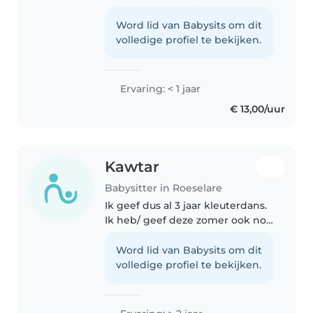
verantwoordelijke en zorgzame
student. Ik vind het leuk om met
Word lid van Babysits om dit
kinderen om te gaan en ik heb
volledige profiel te bekijken.
zelf ervaring met kleine
kinderen,..
Ervaring: < 1 jaar
€ 13,00/uur
Kawtar
Babysitter in Roeselare
Ik geef dus al 3 jaar kleuterdans.
Ik heb/ geef deze zomer ook nog
speelpleinwerking.
Word lid van Babysits om dit
volledige profiel te bekijken.