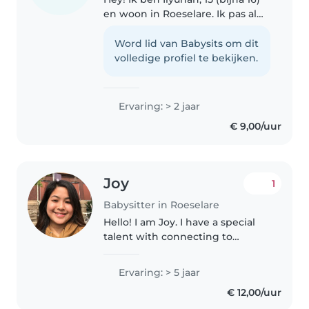
en woon in Roeselare. Ik pas al
sinds hij heel klein was
regelmatig alleen op mijn
Word lid van Babysits om dit
broertje van 3, en ook op mijn
volledige profiel te bekijken.
neefjes en nichtjes van 2, 4 en..
Ervaring: > 2 jaar
€ 9,00/uur
Joy
1
Babysitter in Roeselare
Hello! I am Joy. I have a special
talent with connecting to
children. I take care of 0months-
9years old kids. I always do my
Ervaring: > 5 jaar
best to guide them and make
€ 12,00/uur
sure they learn something new..