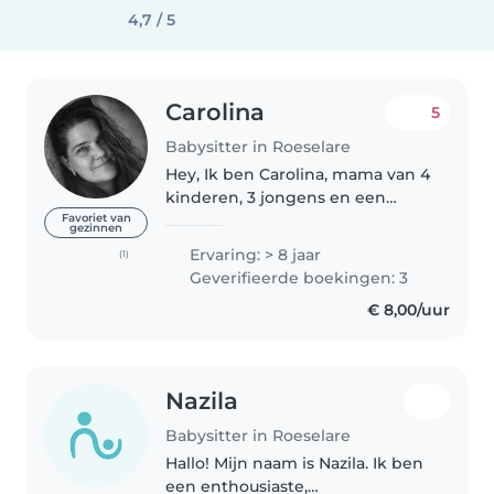
4,7 / 5
Carolina
5
Babysitter in Roeselare
Hey, Ik ben Carolina, mama van 4
kinderen, 3 jongens en een
meisje, intussen zijn al tussen 17
Favoriet van
gezinnen
en 23j en heb ik meer tijd om
Ervaring: > 8 jaar
(1)
andere dingen te doen zials
Geverifieerde boekingen: 3
wandelen, haken, knutselen..
€ 8,00/uur
Nazila
Babysitter in Roeselare
Hallo! Mijn naam is Nazila. Ik ben
een enthousiaste,