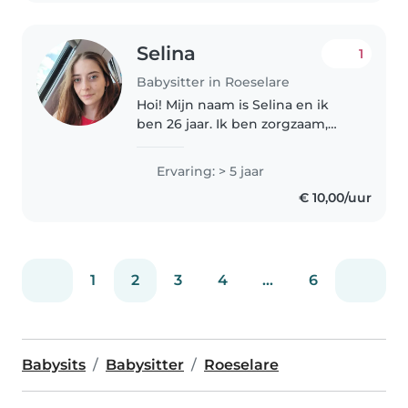
Selina
1
Babysitter in Roeselare
Hoi! Mijn naam is Selina en ik
ben 26 jaar. Ik ben zorgzaam,
verantwoordelijk en werk heel
graag met kinderen en
Ervaring: > 5 jaar
jongeren. Ik heb twee
€ 10,00/uur
masteropleidingen afgerond,
namelijk Klinische..
1
2
3
4
...
6
Babysits
Babysitter
Roeselare