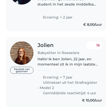
student in het zesde middelbaar
in de opleiding “Opvoeding &
Begeleiding” bij de school ‘NOVA
Ervaring: > 2 jaar
Campus VISO Polenplein'. Ik ben
€ 8,00/uur
zorgzaam, sociaal en werk graag..
Jolien
18
Babysitter in Roeselare
Hallo! Ik ben Jolien, 22 jaar, en
momenteel zit ik in mijn laatste
jaar Verpleegkunde. In het
Favoriet van
gezinnen
middelbaar heb ik de richting
Ervaring: > 7 jaar
Verzorging gevolgd en daar heb
Uittreksel uit het Strafregister
ik heel wat stages gedaan,..
- Model 2
Gemiddelde reactietijd: 4 uur
€ 10,00/uur