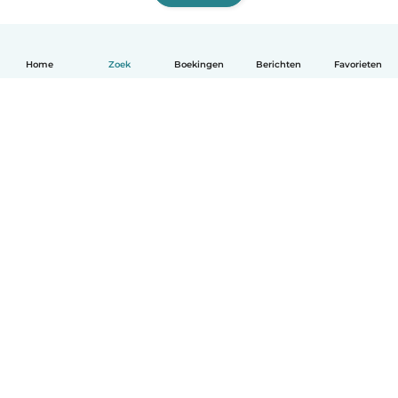
Home
Zoek
Boekingen
Berichten
Favorieten
Nederlands
Hoe het werkt
Help
Voorwaarden & Privacy
Tarieven
Bedrijfsgegevens
Babysits for Work
Community standaarden
© Babysits B.V.