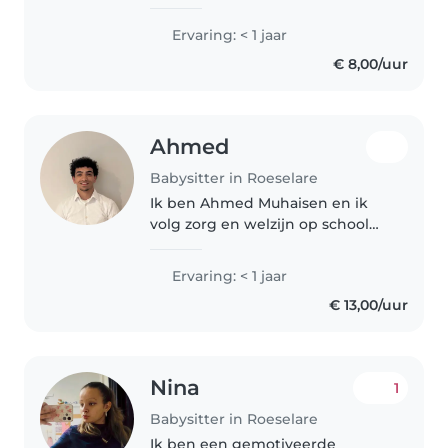
Ik heb al wat ervaring met
kindjes, ik ben al vaak gaan
Ervaring: < 1 jaar
oppassen via de Gezinsbond. Na
€ 8,00/uur
mijn middelbaar zou ik gaan..
Ahmed
Babysitter in Roeselare
Ik ben Ahmed Muhaisen en ik
volg zorg en welzijn op school
en ik leer veel over kinderen
Ervaring: < 1 jaar
€ 13,00/uur
Nina
1
Babysitter in Roeselare
Ik ben een gemotiveerde