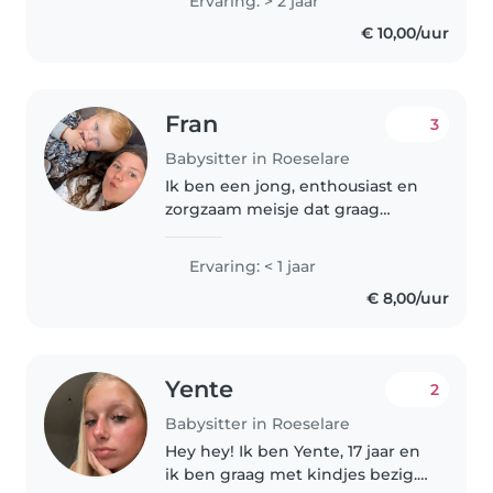
Ervaring: > 2 jaar
€ 10,00/uur
Fran
3
Babysitter in Roeselare
Ik ben een jong, enthousiast en
zorgzaam meisje dat graag
kinderen opvangt. Ik ben
verantwoordelijk en kan goed
Ervaring: < 1 jaar
omgaan met kinderen. Ik ben
€ 8,00/uur
ook comfortabel met huisdieren
en kan de..
Yente
2
Babysitter in Roeselare
Hey hey! Ik ben Yente, 17 jaar en
ik ben graag met kindjes bezig.