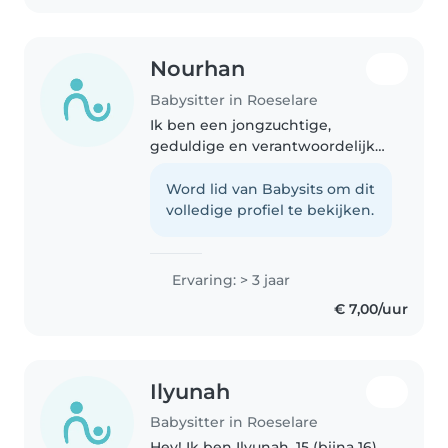
Nourhan
Babysitter in Roeselare
Ik ben een jongzuchtige,
geduldige en verantwoordelijke
babysitter met drie jaar ervaring
in de zorg voor peuters, kleuters,
Word lid van Babysits om dit
basisschoolkinderen en tieners.
volledige profiel te bekijken.
Ik ben ervaren met kinderen..
Ervaring: > 3 jaar
€ 7,00/uur
Ilyunah
Babysitter in Roeselare
Hey! Ik ben Ilyunah, 15 (bijna 16)