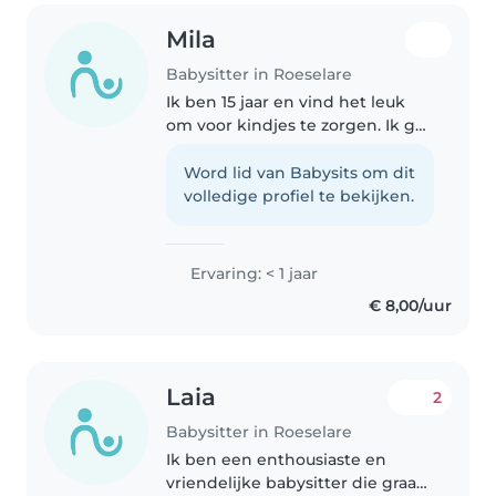
Mila
Babysitter in Roeselare
Ik ben 15 jaar en vind het leuk
om voor kindjes te zorgen. Ik ga
nu naar het 4e middelbaar en
volg maatschappij- en
Word lid van Babysits om dit
welzijnswetenschappen, dus
volledige profiel te bekijken.
een zorgzame richting. Lief,
enthousiast,..
Ervaring: < 1 jaar
€ 8,00/uur
Laia
2
Babysitter in Roeselare
Ik ben een enthousiaste en
vriendelijke babysitter die graag