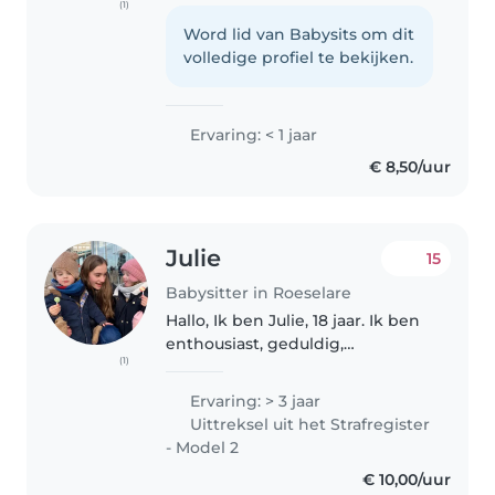
(1)
met kinderen werkt. Ik ben met
mijn opleiding zorg en Welzijn.
Word lid van Babysits om dit
Ik heb ervaring met aby's en
volledige profiel te bekijken.
peuters en ben comfortabel..
Ervaring: < 1 jaar
€ 8,50/uur
Julie
15
Babysitter in Roeselare
Hallo, Ik ben Julie, 18 jaar. Ik ben
enthousiast, geduldig,
(1)
verantwoordelijk en zorgzaam. Ik
hou van kinderen, zij ook van
Ervaring: > 3 jaar
mij, ik ben er ook zeer graag
Uittreksel uit het Strafregister
mee bezig. Daarbij heb ik al..
- Model 2
€ 10,00/uur