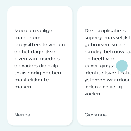
Mooie en veilige
Deze applicatie is
manier om
supergemakkelijk 
babysitters te vinden
gebruiken, super
en het dagelijkse
handig, betrouwba
leven van moeders
en heeft veel
en vaders die hulp
beveiligings- en
thuis nodig hebben
identiteitsverificati
makkelijker te
ystemen waardoor
maken!
leden zich veilig
voelen.
Nerina
Giovanna