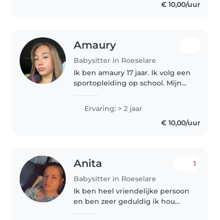
€ 10,00/uur
ervaring met kinderen. Ik..
Amaury
Babysitter in Roeselare
Ik ben amaury 17 jaar. Ik volg een
sportopleiding op school. Mijn
hobby is dansen, zelf dans mee
in like me. Ik hou van zorgen
Ervaring: > 2 jaar
voor kindjes. Zelf geef ik elke
€ 10,00/uur
vakantie kampjes aan..
Anita
1
Babysitter in Roeselare
Ik ben heel vriendelijke persoon
en ben zeer geduldig ik hou
ervan om met kinderen leuke