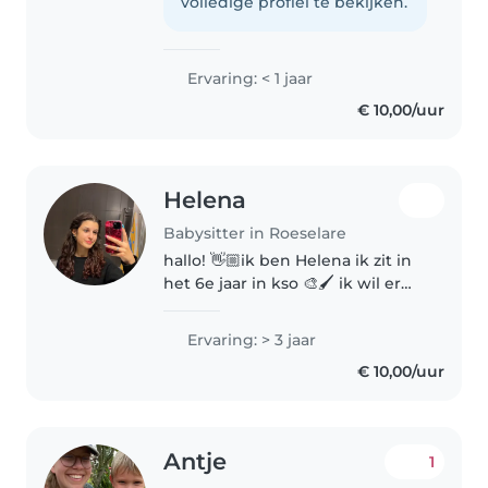
Wetenschappen en leer daar
volledige profiel te bekijken.
heel veel bij over kinderen, wat
ik heel erg interessant..
Ervaring: < 1 jaar
€ 10,00/uur
Helena
Babysitter in Roeselare
hallo! 👋🏼ik ben Helena ik zit in
het 6e jaar in kso 🎨🖌️ ik wil er
zijn voor kinderen, of het een
luisterend oor zijn is of om een
Ervaring: > 3 jaar
(creatieve) activiteit samen te
€ 10,00/uur
doen🌷 ps: ik ben vaak..
Antje
1