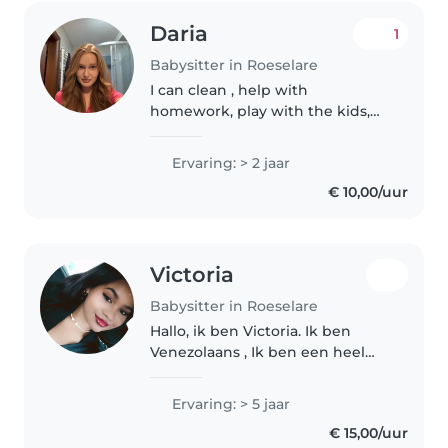
Daria
1
Babysitter in Roeselare
I can clean , help with
homework, play with the kids,
teach them something in
another language and I can
Ervaring: > 2 jaar
teach them good manners and
€ 10,00/uur
what’s right and wrong if
needed. Im calm, nice,..
Victoria
Babysitter in Roeselare
Hallo, ik ben Victoria. Ik ben
Venezolaans , Ik ben een heel
enthousiast, aardig, vermakelijk,
creatief meisje, ik hou van
Ervaring: > 5 jaar
kinderen , Ik doe echt altijd mijn
€ 15,00/uur
best, ik doe alles met..