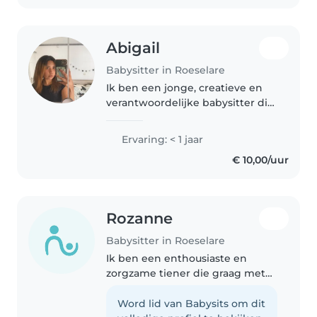
Abigail
Babysitter in Roeselare
Ik ben een jonge, creatieve en
verantwoordelijke babysitter die
graag met kinderen werkt!
Hoewel ik geen ervaring heb,
Ervaring: < 1 jaar
ben ik erg enthousiast en ben ik
€ 10,00/uur
erg handig met knutselen,
muziek..
Rozanne
Babysitter in Roeselare
Ik ben een enthousiaste en
zorgzame tiener die graag met
kinderen werkt. Ik zit in de
richting Humane
Word lid van Babysits om dit