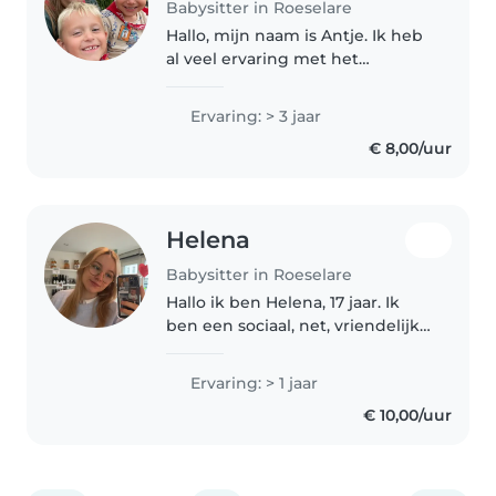
Babysitter in Roeselare
Hallo, mijn naam is Antje. Ik heb
al veel ervaring met het
babysitten van kinderen binnen
mijn familie en studeer
Ervaring: > 3 jaar
orthopedagogie aan Vives. Daar
€ 8,00/uur
leer ik nog meer hoe ik voor
kinderen..
Helena
Babysitter in Roeselare
Hallo ik ben Helena, 17 jaar. Ik
ben een sociaal, net, vriendelijk
en zorgzaam persoon die dol is
op kinderen. Ik studeer
Ervaring: > 1 jaar
basiszorg & ondersteuning in
€ 10,00/uur
het secundair onderwijs,
hierdoor..