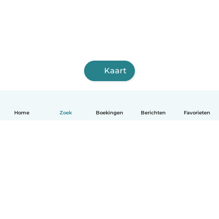
Kaart
Home
Zoek
Boekingen
Berichten
Favorieten
Nederlands
Hoe het werkt
Help
Voorwaarden & Privacy
Tarieven
Bedrijfsgegevens
Babysits for Work