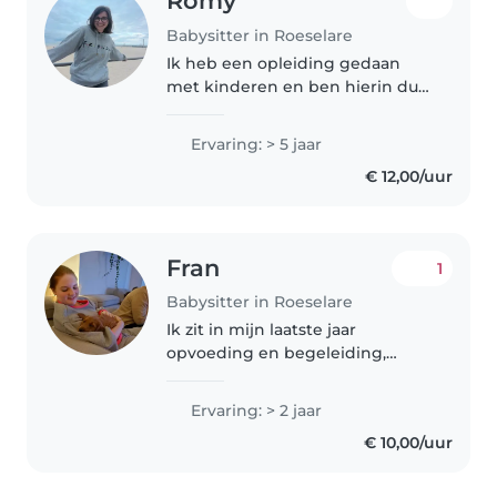
Romy
Babysitter in Roeselare
Ik heb een opleiding gedaan
met kinderen en ben hierin dus
afgestudeerd in het secundair
onderwijs. Ik ben 18 bijna 19 jaar
Ervaring: > 5 jaar
oud. Ik heb ervaring in
€ 12,00/uur
babysitten voor kinderen van
familieleden..
Fran
1
Babysitter in Roeselare
Ik zit in mijn laatste jaar
opvoeding en begeleiding,
waardoor ik al een paar stage's
achter de rug heb zowel in een
Ervaring: > 2 jaar
kinderopvang als in een
€ 10,00/uur
kleuterklas.