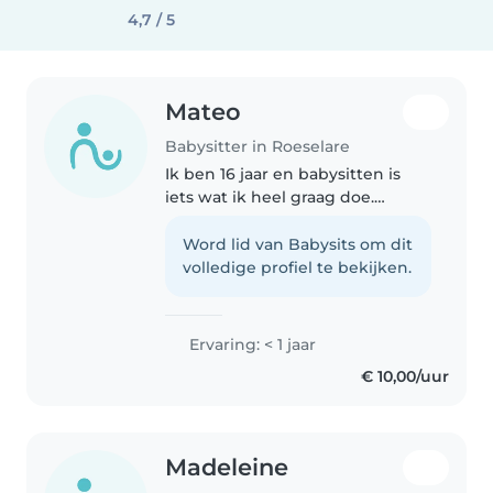
4,7 / 5
Mateo
Babysitter in Roeselare
Ik ben 16 jaar en babysitten is
iets wat ik heel graag doe.
Omdat ik mijn hele leven mee
voor mijn jongere zus heb
Word lid van Babysits om dit
gezorgd, ben ik gewend om met
volledige profiel te bekijken.
kinderen om te gaan en
verantwoordelijkheid..
Ervaring: < 1 jaar
€ 10,00/uur
Madeleine