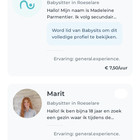
Babysitter in Roeselare
Hallo! Mijn naam is Madeleine
Parmentier. Ik volg secundair
onderwijs in Klein Seminarie
Roeselare. Zelf heb ik een
Word lid van Babysits om dit
jongere broer in het lager en
volledige profiel te bekijken.
een oudere broer met een
beperking...
Ervaring: general.experience.
€ 7,50/uur
Marit
Babysitter in Roeselare
Hallo! Ik ben bijna 18 jaar en zoek
een gezin waar ik tijdens de
schoolvakanties als oppas kan
werken. Ik ben enthousiast,
Ervaring: general.experience.
verantwoordelijk en heb al wat