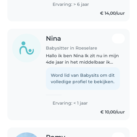
leuke dinge te doen waar ze van
Ervaring: > 6 jaar
houden ‘ mensen die ook en
€ 14,00/uur
poetsvrouw nodig heben of
koken..
Nina
Babysitter in Roeselare
Hallo ik ben Nina Ik zit nu in mijn
4de jaar in het middelbaar ik
volg de richting zorg en welzijn
en ik hou ervan om voor
Word lid van Babysits om dit
kinderen te zorgen ik heb
volledige profiel te bekijken.
ervaring daarmee en ik wou
graag..
Ervaring: < 1 jaar
€ 10,00/uur